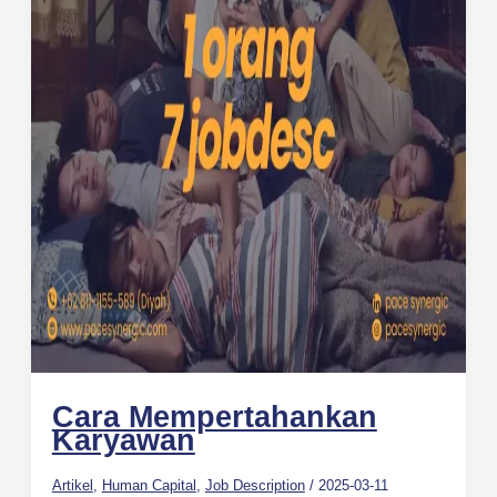
Cara Mempertahankan
Karyawan
Artikel
,
Human Capital
,
Job Description
/
2025-03-11