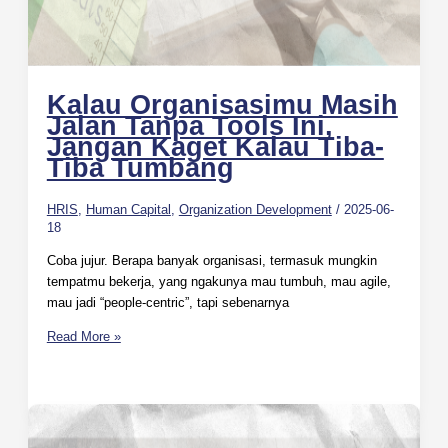
Kalau Organisasimu Masih
Jalan Tanpa Tools Ini,
Jangan Kaget Kalau Tiba-
Tiba Tumbang
HRIS
,
Human Capital
,
Organization Development
/
2025-06-
18
Coba jujur. Berapa banyak organisasi, termasuk mungkin
tempatmu bekerja, yang ngakunya mau tumbuh, mau agile,
mau jadi “people-centric”, tapi sebenarnya
Read More »