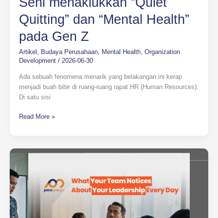
Seni menaklukkan “Quiet
menaklukkan
Quitting” dan “Mental Health”
“Quiet
Quitting”
pada Gen Z
dan
“Mental
Artikel
,
Budaya Perusahaan
,
Mental Health
,
Organization
Health”
Development
/
2026-06-30
pada
Ada sebuah fenomena menarik yang belakangan ini kerap
Gen
menjadi buah bibir di ruang-ruang rapat HR (Human Resources).
Z
Di satu sisi
Read More »
What
Your
Team
Notices
About
Your
Leadership