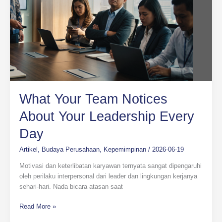
Every
Day
What Your Team Notices
About Your Leadership Every
Day
Artikel
,
Budaya Perusahaan
,
Kepemimpinan
/
2026-06-19
Motivasi dan keterlibatan karyawan ternyata sangat dipengaruhi
oleh perilaku interpersonal dari leader dan lingkungan kerjanya
sehari-hari. Nada bicara atasan saat
Read More »