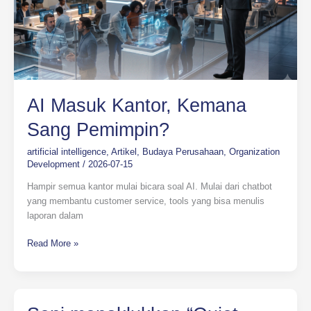
AI Masuk Kantor, Kemana
Sang Pemimpin?
artificial intelligence
,
Artikel
,
Budaya Perusahaan
,
Organization
Development
/
2026-07-15
Hampir semua kantor mulai bicara soal AI. Mulai dari chatbot
yang membantu customer service, tools yang bisa menulis
laporan dalam
Read More »
Seni