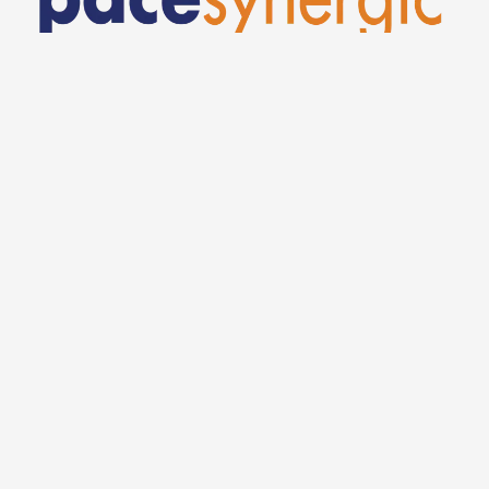
Mula Office, Jl. TB Simatupang Kav 17, Cilandak Barat, Jakarta
Selatan, DKI Jakarta, 12430, Indonesia
linkedin.com/company/pacesynergic
pacesynergic
0811-1155-589