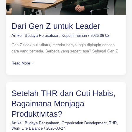
Dari Gen Z untuk Leader
Artikel
,
Budaya Perusahaan
,
Kepemimpinan
/
2026-06-02
Gen Z tidak sulit diatur, mereka hanya ingin dipimpin dengan
cara yang berbeda. Berbeda yang seperti apa? Sebagai Gen Z
Read More »
Setelah
Setelah THR dan Cuti Habis,
THR
Bagaimana Menjaga
dan
Cuti
Produktivitas?
Habis,
Bagaimana
Artikel
,
Budaya Perusahaan
,
Organization Development
,
THR
,
Menjaga
Work Life Balance
/
2026-03-27