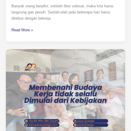
Produktivitas?
Banyak orang berpikir, setelah libur selesai, maka kita harus
langsung gas penuh. Seolah-olah jeda beberapa hari harus
ditebus dengan bekerja
Read More »
Membenahi
Budaya
Kerja
tidak
selalu
Dimulai
dari
Kebijakan