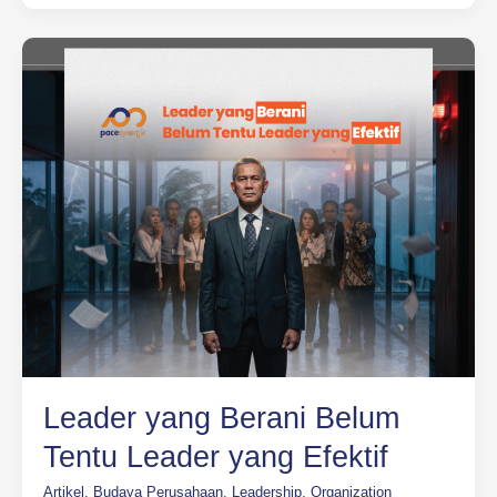
Leader
yang
Berani
Belum
Tentu
Leader
yang
Efektif
Leader yang Berani Belum
Tentu Leader yang Efektif
Artikel
,
Budaya Perusahaan
,
Leadership
,
Organization