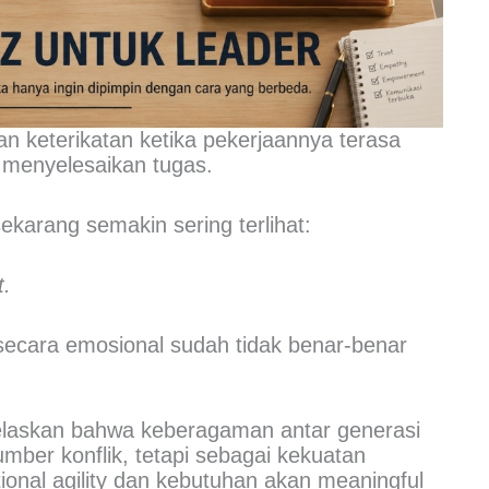
an keterikatan ketika pekerjaannya terasa
 menyelesaikan tugas.
karang semakin sering terlihat:
t.
i secara emosional sudah tidak benar-benar
njelaskan bahwa keberagaman antar generasi
umber konflik, tetapi sebagai kekuatan
nal agility dan kebutuhan akan meaningful