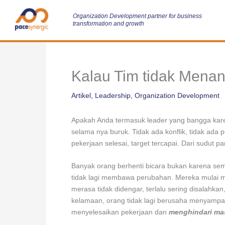
Skip
to
Organization Development partner for business
transformation and growth
content
Kalau Tim tidak Menan
Artikel
,
Leadership
,
Organization Development
Apakah Anda termasuk leader yang bangga karen
selama nya buruk. Tidak ada konflik, tidak ada 
pekerjaan selesai, target tercapai. Dari sudut pan
Banyak orang berhenti bicara bukan karena sem
tidak lagi membawa perubahan. Mereka mulai
merasa tidak didengar, terlalu sering disalahka
kelamaan, orang tidak lagi berusaha menyampa
menyelesaikan pekerjaan dan
menghindari ma