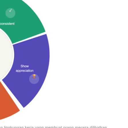
 lingkungan kerja yang membuat orang merasa dilibatkan,