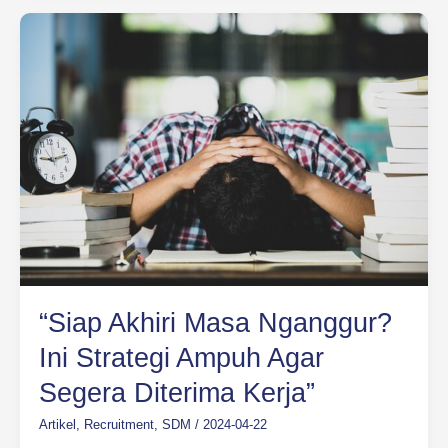
“Siap
Akhiri
Masa
Nganggur?
Ini
Strategi
Ampuh
Agar
Segera
Diterima
Kerja”
“Siap Akhiri Masa Nganggur?
Ini Strategi Ampuh Agar
Segera Diterima Kerja”
Artikel
,
Recruitment
,
SDM
/
2024-04-22