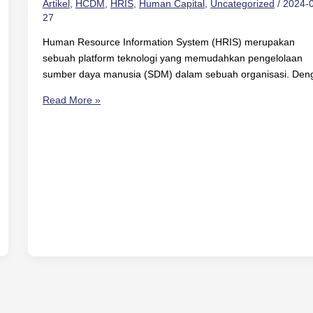
Artikel
,
HCDM
,
HRIS
,
Human Capital
,
Uncategorized
/
2024-
27
Human Resource Information System (HRIS) merupakan
sebuah platform teknologi yang memudahkan pengelolaan
sumber daya manusia (SDM) dalam sebuah organisasi. Den
Read More »