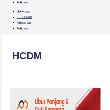
Articles
Services
Our Team
About Us
Articles
HCDM