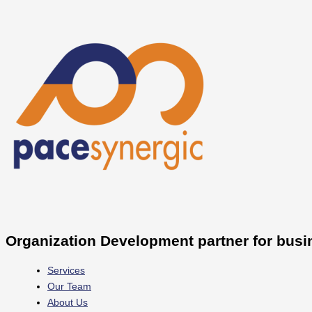
Skip
Libur
Seberapa
to
Panjang
Jauh
content
&
Kamu
Cuti
Mengenali
Bersama
PDCA?
Maret
2026,
Stop
Drama
Cuti
di
Kantor!
Organization Development partner for busi
Services
Our Team
About Us