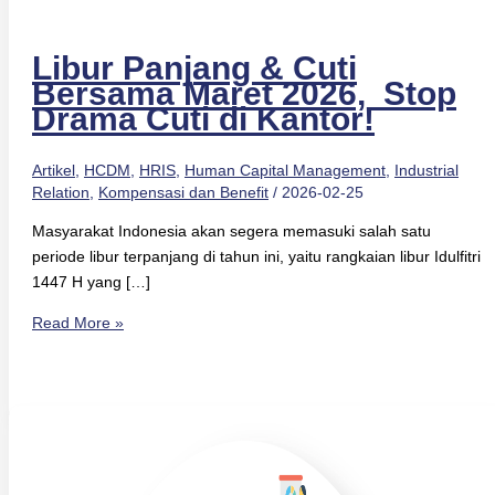
Libur Panjang & Cuti
Bersama Maret 2026, Stop
Drama Cuti di Kantor!
Artikel
,
HCDM
,
HRIS
,
Human Capital Management
,
Industrial
Relation
,
Kompensasi dan Benefit
/
2026-02-25
Masyarakat Indonesia akan segera memasuki salah satu
periode libur terpanjang di tahun ini, yaitu rangkaian libur Idulfitri
1447 H yang […]
Read More »