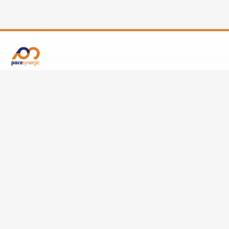
Mula Office, Jl. TB Simatupang Kav 17,
Cilandak Barat, Jakarta Selatan, DKI Jakarta,
12430, Indonesia
linkedin.com/company/pacesynergic
pacesynergic
0811-1155-589