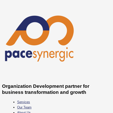
Skip
to
content
Organization Development partner for
business transformation and growth
Services
Our Team
About Us