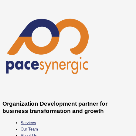
Skip
to
content
Organization Development partner for
business transformation and growth
Services
Our Team
About Us