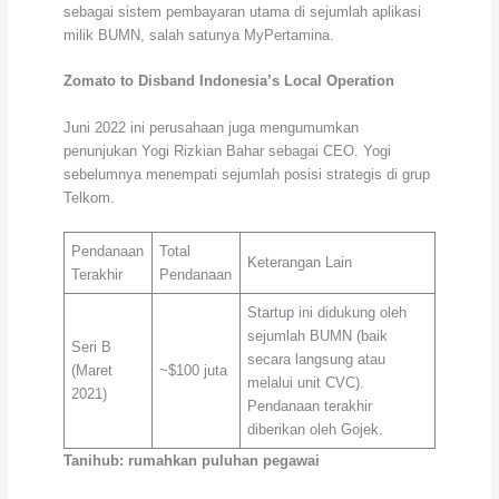
sebagai sistem pembayaran utama di sejumlah aplikasi
milik BUMN, salah satunya MyPertamina.
Zomato to Disband Indonesia’s Local Operation
Juni 2022 ini perusahaan juga mengumumkan
penunjukan Yogi Rizkian Bahar sebagai CEO. Yogi
sebelumnya menempati sejumlah posisi strategis di grup
Telkom.
Pendanaan
Total
Keterangan Lain
Terakhir
Pendanaan
Startup ini didukung oleh
sejumlah BUMN (baik
Seri B
secara langsung atau
(Maret
~$100 juta
melalui unit CVC).
2021)
Pendanaan terakhir
diberikan oleh Gojek.
Tanihub: rumahkan puluhan pegawai