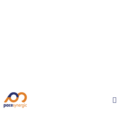
Skip
to
content
OUR TEAM
ABOUT US