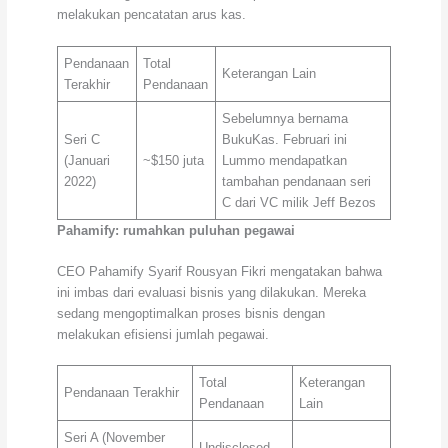
melakukan pencatatan arus kas.
Pendanaan
Total
Keterangan Lain
Terakhir
Pendanaan
Sebelumnya bernama
Seri C
BukuKas. Februari ini
(Januari
~$150 juta
Lummo mendapatkan
2022)
tambahan pendanaan seri
C dari VC milik Jeff Bezos
Pahamify: rumahkan puluhan pegawai
CEO Pahamify Syarif Rousyan Fikri mengatakan bahwa
ini imbas dari evaluasi bisnis yang dilakukan. Mereka
sedang mengoptimalkan proses bisnis dengan
melakukan efisiensi jumlah pegawai.
Total
Keterangan
Pendanaan Terakhir
Pendanaan
Lain
Seri A (November
Undisclosed
–