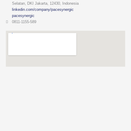
Selatan, DKI Jakarta, 12430, Indonesia
linkedin.com/company/pacesynergic
pacesynergic
0811-1155-589
Copyright ©
2026
Pace Synergic. All rights reserved.