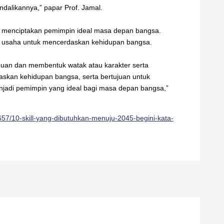
dalikannya,” papar Prof. Jamal.
am menciptakan pemimpin ideal masa depan bangsa.
am usaha untuk mencerdaskan kehidupan bangsa.
an dan membentuk watak atau karakter serta
skan kehidupan bangsa, serta bertujuan untuk
njadi pemimpin yang ideal bagi masa depan bangsa,”
657/10-skill-yang-dibutuhkan-menuju-2045-begini-kata-