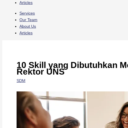
Articles
Services
Our Team
About Us
Articles
10 Skill yang Dibutuhkan M
Rektor UNS
SDM