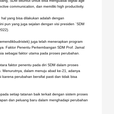
ng, SDM dituntut untuk bisa menguasai digital age
ective communication, dan memiliki high productivity.
 hal yang bisa dilakukan adalah dengan
i pun yang juga sejalan dengan visi presiden `SDM
2022).
Kemendikbudristek) juga telah menerapkan program
nya. Faktor Penentu Perkembangan SDM Prof. Jamal
a sebagai faktor utama pada proses perubahan.
ara faktor penentu pada diri SDM dalam proses
. Menurutnya, dalam menuju abad ke-21, adanya
ni karena perubahan bersifat pasti dan tidak bisa
pada setiap tatanan baik terkait dengan sistem proses
 harapan dan peluang baru dalam menghadapi perubahan