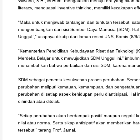
Wiwoho, S.H., M.Hum. mengatakan menuju era yang akan data
literacy, menguasai inventive thinking, memiliki kecakapan eff
“Maka untuk menjawab tantangan dan tuntutan tersebut, satu
mengembangkan dari sisi Sumber Daya Manusia (SDM). Hal in
Unggul`,” ucapnya dikutip dari laman resmi UNS, Kamis (8/9/
“Kementerian Pendidikan Kebudayaan Riset dan Teknologi (
Merdeka Belajar untuk mewujudkan SDM Unggul ini,” imbuh
menambahkan bahwa perbaikan dari sisi SDM, karena manusi
SDM sebagai penentu kesuksesan proses perubahan. Sement
perubahan meliputi kemauan, kemampuan, dan pengetahuan
perubahan di setiap aspek kehidupan perlu diantisipasi. Hal i
dihindari atau ditolak.
“Setiap perubahan akan berdampak positif maupun negatif ke
nilai atau norma. Serta sikap antisipatif akan memberikan
tersebut,” terang Prof. Jamal.