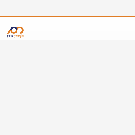
Mula Office, Jl. TB Simatupang Kav 17,
Cilandak Barat, Jakarta Selatan, DKI Jakarta,
12430, Indonesia
linkedin.com/company/pacesynergic
pacesynergic
0811-1155-589