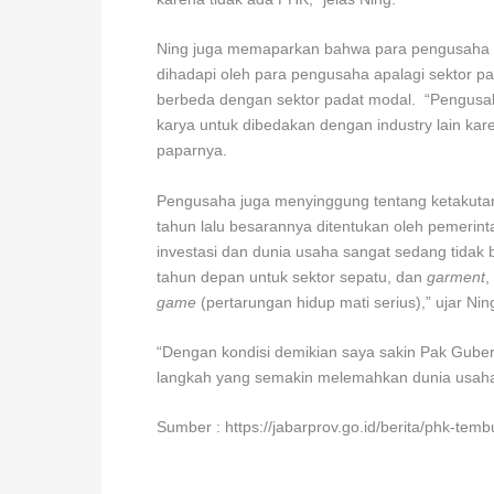
Ning juga memaparkan bahwa para pengusaha m
dihadapi oleh para pengusaha apalagi sektor pad
berbeda dengan sektor padat modal. “Pengusa
karya untuk dibedakan dengan industry lain ka
paparnya.
Pengusaha juga menyinggung tentang ketakuta
tahun lalu besarannya ditentukan oleh pemerin
investasi dan dunia usaha sangat sedang tidak b
tahun depan untuk sektor sepatu, dan
garment
,
game
(pertarungan hidup mati serius),” ujar Nin
“Dengan kondisi demikian saya sakin Pak Gube
langkah yang semakin melemahkan dunia usah
Sumber : https://jabarprov.go.id/berita/phk-tem