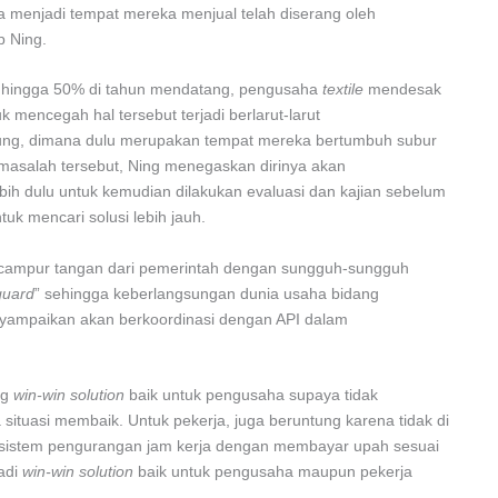
sa menjadi tempat mereka menjual telah diserang oleh
p Ning.
r
hingga 50% di tahun mendatang, pengusaha
textile
mendesak
 mencegah hal tersebut terjadi berlarut-larut
dung, dimana dulu merupakan tempat mereka bertumbuh subur
asalah tersebut, Ning menegaskan dirinya akan
ih dulu untuk kemudian dilakukan evaluasi dan kajian sebelum
k mencari solusi lebih jauh.
 campur tangan dari pemerintah dengan sungguh-sungguh
guard
” sehingga keberlangsungan dunia usaha bidang
menyampaikan akan berkoordinasi dengan API dalam
ng
win-win solution
baik untuk pengusaha supaya tidak
situasi membaik. Untuk pekerja, juga beruntung karena tidak di
sistem pengurangan jam kerja dengan membayar upah sesuai
adi
win-win solution
baik untuk pengusaha maupun pekerja