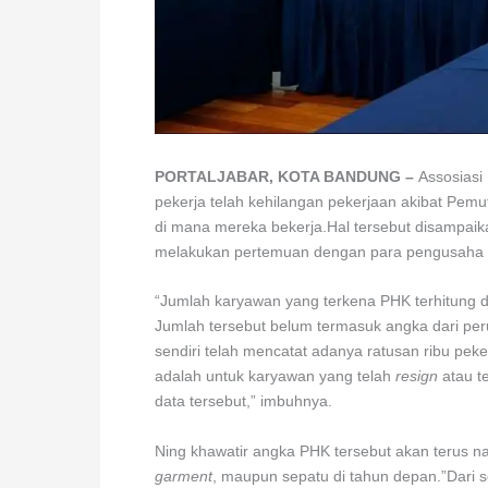
PORTALJABAR, KOTA BANDUNG –
Assosiasi
pekerja telah kehilangan pekerjaan akibat Pem
di mana mereka bekerja.Hal tersebut disampaik
melakukan pertemuan dengan para pengusaha d
“Jumlah karyawan yang terkena PHK terhitung d
Jumlah tersebut belum termasuk angka dari per
sendiri telah mencatat adanya ratusan ribu pe
adalah untuk karyawan yang telah
resign
atau t
data tersebut,” imbuhnya.
Ning khawatir angka PHK tersebut akan terus n
garment
, maupun sepatu di tahun depan.”Dari 