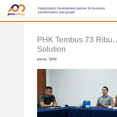
Skip
to
Organization Development partner for business
transformation and growth
content
PHK Tembus 73 Ribu, 
Solution
bisnis
,
SDM