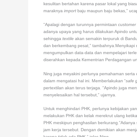
kesulitan bertahan karena pasar lokal yang bia
maraknya
import
baju maupun baju bekas,” uca
“Apalagi dengan turunnya permintaan
custome
adanya upaya yang harus dilakukan Apindo untuk
sehingga
textile
akan semakin terpuruk di Ban
dan berkembang pesat,” tambahnya.Menyikapi m
mengumpulkan data-data dan mempelajari terleb
diserahkan kepada Kementrian Perdagangan untu
Ning juga meyakini perlunya pemahaman serta
dalam mengatasi hal ini. Memberlakukan “
safe 
pertextilan akan terus terjaga. “Apindo juga 
menyelesaikan hal tersebut,” ujarnya.
Untuk menghindari PHK, perlunya kebijakan ya
melakukan PHK dan kelak merekrut ulang ketika 
PHK meskipun penghasilan berkurang.”Adanya 
jam kerja tersebut. Dengan demikian akan menj
karena tidak ada PHK,” jelas Ning.