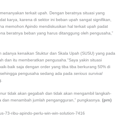
enanyakan terkait upah. Dengan beratnya situasi yang
at karya, karena di sektor ini beban upah sangat signifikan,
ha memohon Apindo mendiskusikan hal terkait upah padat
rena beratnya beban yang harus ditanggung oleh pengusaha,”
n adanya kenaikan Stuktur dan Skala Upah (SUSU) yang pada
tah dan itu memberatkan pengusaha.“Saya yakin situasi
aik-baik saja dengan order yang tiba tiba berkurang 50% di
 sehingga pengusaha sedang ada pada
serious survival
g.
rnur tidak akan gegabah dan tidak akan mengambil langkah-
a dan menambah jumlah pengangguran,” pungkasnya.
(prn)
bus-73-ribu-apindo-perlu-win-win-solution-7416