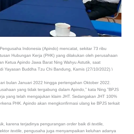
 Pengusaha Indonesia (Apindo) mencatat, sekitar 73 ribu
utusan Hubungan Kerja (PHK) yang dilakukan oleh perusahaan
an Ketua Apindo Jawa Barat Ning Wahyu Astutik, saat
i Yayasan Buddha Tzu Chi Bandung, Kamis (27/10/2022).\
ari bulan Januari 2022 hingga pertengahan Oktober 2022.
usahaan yang tidak tergabung dalam Apindo,” kata Ning.”BPJS
kerja yang telah mengajukan klaim JHT. Sedangakan JHT 100%
erkena PHK. Apindo akan mengkonfirmasi ulang ke BPJS terkait
aik, karena terjadinya pengurangan
order
baik di
textile,
sektor
textile
, pengusaha juga menyampaikan keluhan adanya