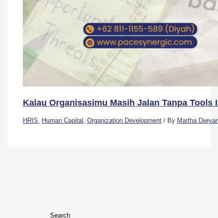
Kalau Organisasimu Masih Jalan Tanpa Tools 
HRIS
,
Human Capital
,
Organization Development
/ By
Martha Dwiya
Search