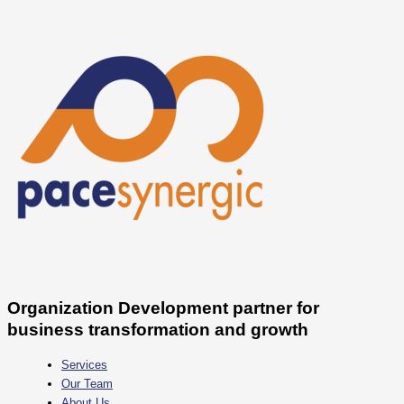
Skip
to
content
Organization Development partner for
business transformation and growth
Services
Our Team
About Us