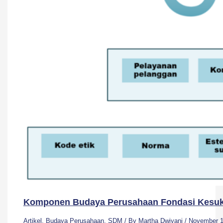
Komponen Budaya Perusahaan Fondasi Kesuk
Artikel
,
Budaya Perusahaan
,
SDM
/ By
Martha Dwiyani
/
November 1