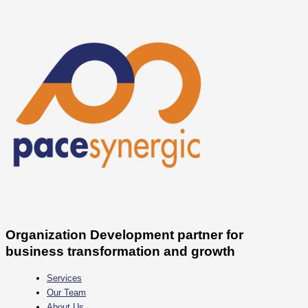
Skip
to
content
Organization Development partner for
business transformation and growth
Services
Our Team
About Us