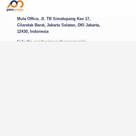
Mula Office, Jl. TB Simatupang Kav 17,
Cilandak Barat, Jakarta Selatan, DKI Jakarta,
12430, Indonesia
linkedin.com/company/pacesynergic
pacesynergic
0811-1155-589