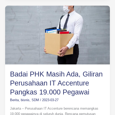
Badai
PHK
Masih
Ada,
Giliran
Perusahaan
IT
Accenture
Pangkas
19.000
Pegawai
Badai PHK Masih Ada, Giliran
Perusahaan IT Accenture
Pangkas 19.000 Pegawai
Berita
,
bisnis
,
SDM
/
2023-03-27
Jakarta – Perusahaan IT Accenture berencana memangkas
19.000 pegawainya di seluruh dunia. Rencana pemutusan