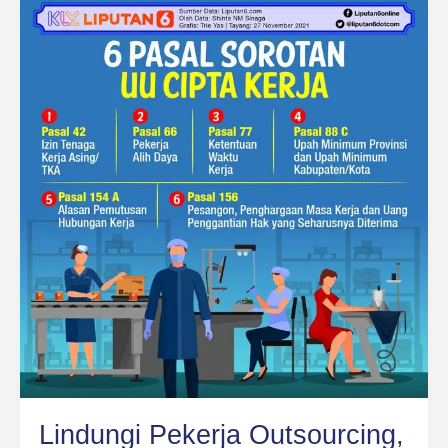
Pekerja
Outsourcing,
Kemnaker
akan
Revisi
PP
35
Tahun
2021
Lindungi Pekerja Outsourcing,