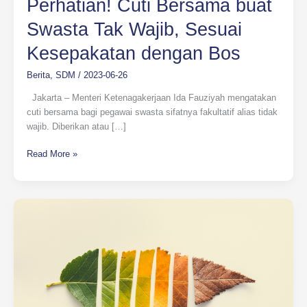
Perhatian! Cuti Bersama buat
Swasta Tak Wajib, Sesuai
Kesepakatan dengan Bos
Berita
,
SDM
/
2023-06-26
Jakarta – Menteri Ketenagakerjaan Ida Fauziyah mengatakan
cuti bersama bagi pegawai swasta sifatnya fakultatif alias tidak
wajib. Diberikan atau […]
Read More »
How
Will
You
Measure
Your
Life?