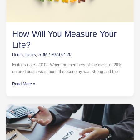
How Will You Measure Your
Life?
Berita
,
bisnis
,
SDM
/
2023-04-20
Editor’s note (2010): When the members of the class of 2010
entered business school, the economy was strong and their
Read More »
Jangan
Gegabah
Career
Switch,
Perhatikan