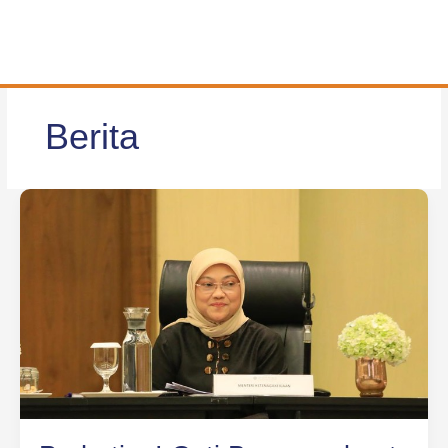
Berita
Perhatian!
Cuti
Bersama
buat
Swasta
Tak
Wajib,
Sesuai
Kesepakatan
dengan
Bos