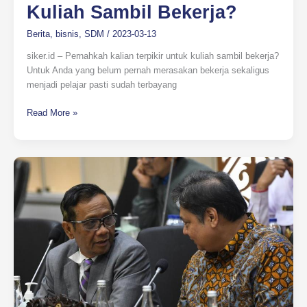
Kuliah Sambil Bekerja?
Berita
,
bisnis
,
SDM
/
2023-03-13
siker.id – Pernahkah kalian terpikir untuk kuliah sambil bekerja?
Untuk Anda yang belum pernah merasakan bekerja sekaligus
menjadi pelajar pasti sudah terbayang
Read More »
Perppu
Ciptaker
Dinilai
Gugur
Usai
Gagal
Disahkan
DPR,
Begini
Dasarnya