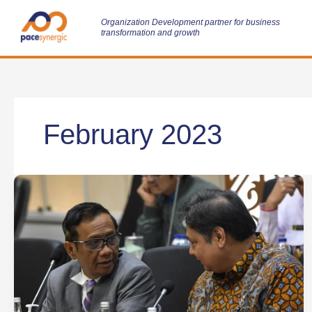
Skip
to
Organization Development partner for business
transformation and growth
content
February 2023
Perppu
Ciptaker
Dinilai
Gugur
Usai
Gagal
Disahkan
DPR,
Begini