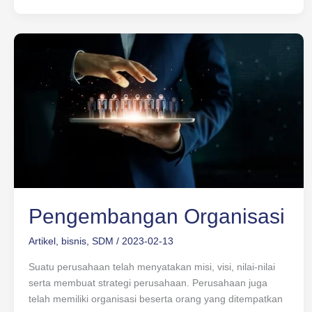
Pengembangan
Organisasi
Pengembangan Organisasi
Artikel
,
bisnis
,
SDM
/
2023-02-13
Suatu perusahaan telah menyatakan misi, visi, nilai-nilai
serta membuat strategi perusahaan. Perusahaan juga
telah memiliki organisasi beserta orang yang ditempatkan