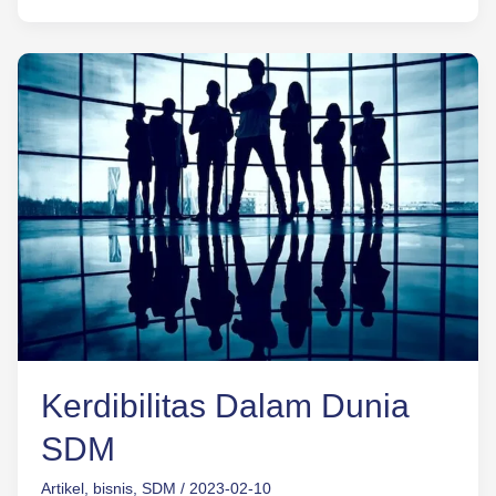
Kerdibilitas
Dalam
Dunia
SDM
Kerdibilitas Dalam Dunia
SDM
Artikel
,
bisnis
,
SDM
/
2023-02-10