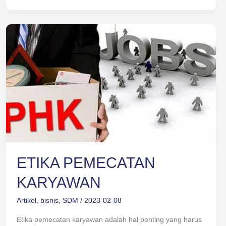
ETIKA
PEMECATAN
KARYAWAN
ETIKA PEMECATAN
KARYAWAN
Artikel
,
bisnis
,
SDM
/
2023-02-08
Etika pemecatan karyawan adalah hal penting yang harus