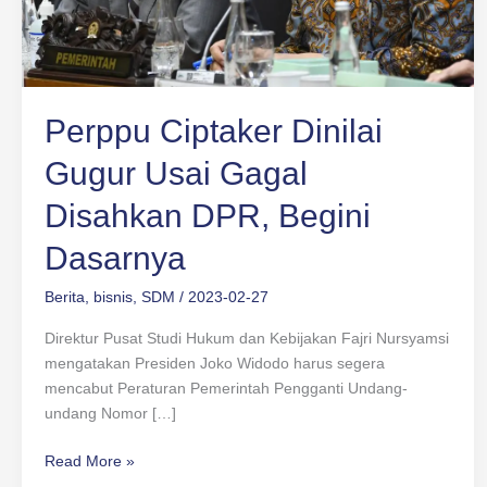
Dasarnya
Perppu Ciptaker Dinilai
Gugur Usai Gagal
Disahkan DPR, Begini
Dasarnya
Berita
,
bisnis
,
SDM
/
2023-02-27
Direktur Pusat Studi Hukum dan Kebijakan Fajri Nursyamsi
mengatakan Presiden Joko Widodo harus segera
mencabut Peraturan Pemerintah Pengganti Undang-
undang Nomor […]
Read More »