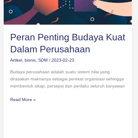
Peran Penting Budaya Kuat
Dalam Perusahaan
Artikel
,
bisnis
,
SDM
/
2023-02-23
Budaya perusahaan adalah suatu sistem nilai yang
dirasakan maknanya sebagai perekat organisasi sehingga
membentuk sikap, persepsi dan perilaku seluruh karyawan
Read More »