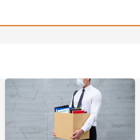
Rekor!
Konsultan
McKinsey
Mau
PHK
2.000
Karyawan