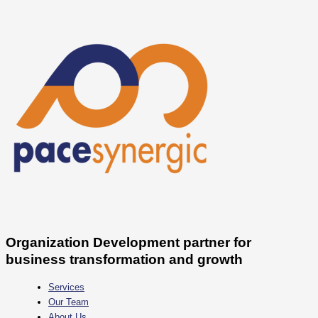
Skip
to
content
Organization Development partner for
business transformation and growth
Services
Our Team
About Us