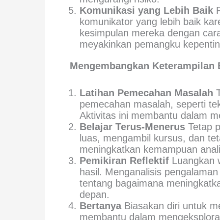
Komunikasi yang Lebih Baik
P
komunikator yang lebih baik k
kesimpulan mereka dengan cara y
meyakinkan pemangku kepentin
Mengembangkan Keterampilan Be
Latihan Pemecahan Masalah
T
pemecahan masalah, seperti teka
Aktivitas ini membantu dalam me
Belajar Terus-Menerus
Tetap p
luas, mengambil kursus, dan tet
meningkatkan kemampuan analit
Pemikiran Reflektif
Luangkan w
hasil. Menganalisis pengalama
tentang bagaimana meningkatka
depan.
Bertanya
Biasakan diri untuk m
membantu dalam mengeksploras