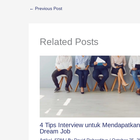
←
Previous Post
Related Posts
4 Tips Interview untuk Mendapatkan
Dream Job
Artikel
,
SDM
/ By
David Raharditya
/
October 25, 