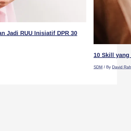
n Jadi RUU Inisiatif DPR 30
10 Skill yan
SDM
/ By
David Rah