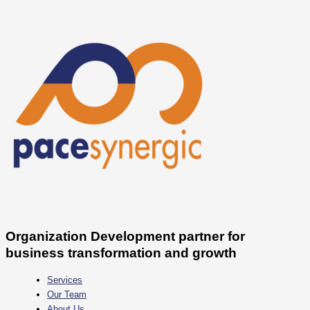
Skip
to
content
Organization Development partner for
business transformation and growth
Services
Our Team
About Us