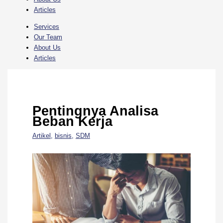
Articles
Services
Our Team
About Us
Articles
Pentingnya Analisa
Beban Kerja
Artikel
,
bisnis
,
SDM